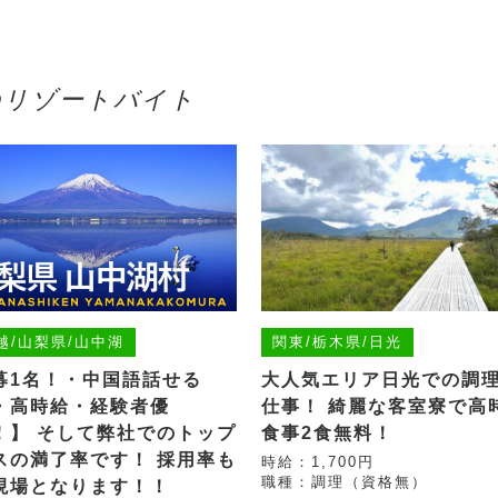
給のリゾートバイト
越/山梨県/山中湖
関東/栃木県/日光
募1名！・中国語話せる
大人気エリア日光での調
・高時給・経験者優
仕事！ 綺麗な客室寮で高
！】 そして弊社でのトップ
食事2食無料！
スの満了率です！ 採用率も
時給：1,700円
職種：調理（資格無）
現場となります！！