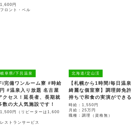
1,600円
フロント・ベル
/岐阜県/下呂温泉
北海道/定山渓
-Fi完備ワンルーム寮 #時給
【札幌から1時間/毎日温泉
0円 #温泉入り放題 名古屋
綺麗な個室寮】調理師免
アクセス！延長者、長期就
持ちで和食の実演ができ
多数の大人気施設です！
時給：1,550円
月給：25万円
1,500円（リピーターは1,600
職種：調理（資格無）
レストランサービス