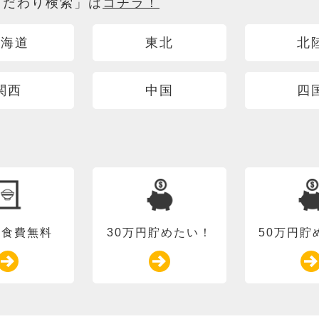
こだわり検索」は
コチラ！
北海道
東北
北
関西
中国
四
＆食費無料
30万円貯めたい！
50万円貯