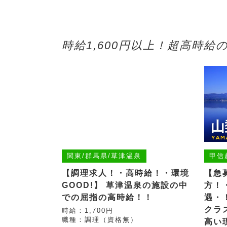
時給1,600円以上！超高時
関東/群馬県/草津温泉
甲信
【調理求人！・高時給！・環境
【急
GOOD!】 草津温泉の施設の中
方！
での屈指の高時給！！
遇・
クラ
時給：1,700円
職種：調理（資格無）
高い