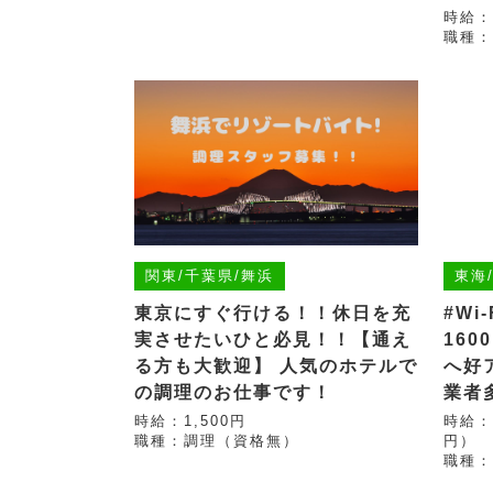
時給：
職種：
関東/千葉県/舞浜
東海
東京にすぐ行ける！！休日を充
#Wi
実させたいひと必見！！【通え
160
る方も大歓迎】 人気のホテルで
へ好
の調理のお仕事です！
業者
時給：1,500円
時給：
職種：調理（資格無）
円）
職種：